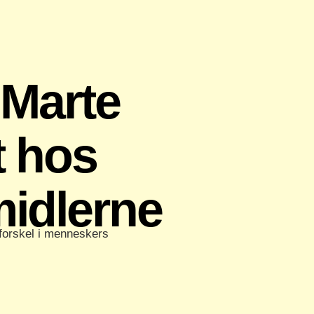
 Marte
t hos
midlerne
forskel i menneskers