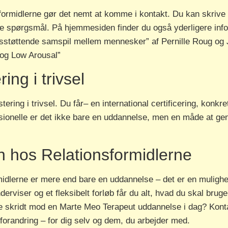
formidlerne gør det nemt at komme i kontakt. Du kan skrive 
ne spørgsmål. På hjemmesiden finder du også yderligere inf
sstøttende samspil mellem mennesker” af Pernille Roug og J
 og Low Arousal”
ng i trivsel
ring i trivsel. Du får– en international certificering, konkr
sionelle er det ikke bare en uddannelse, men en måde at gen
n hos Relationsformidlerne
midlerne er mere end bare en uddannelse – det er en mulighe
rviser og et fleksibelt forløb får du alt, hvad du skal brug
e skridt mod en Marte Meo Terapeut uddannelse i dag? Kontak
 forandring – for dig selv og dem, du arbejder med.