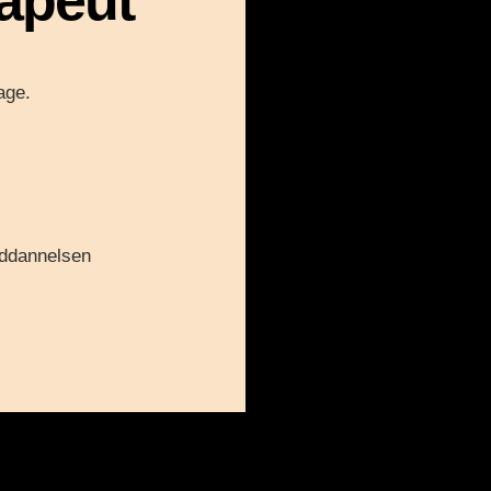
age.
Uddannelsen