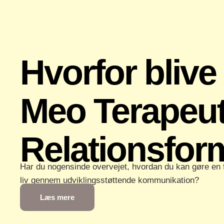
Hvorfor blive
Meo Terapeu
Relationsfor
Har du nogensinde overvejet, hvordan du kan gøre en 
liv gennem udviklingsstøttende kommunikation?
Læs mere