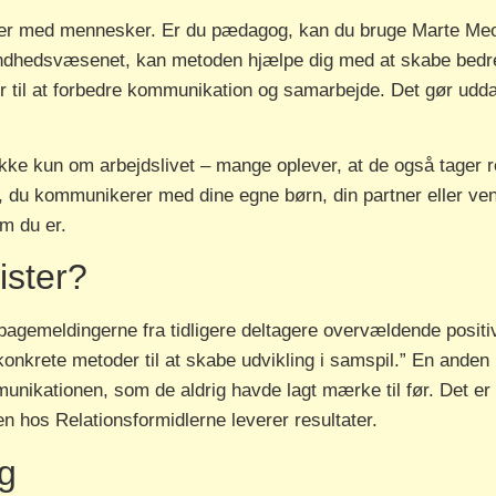
jder med mennesker. Er du pædagog, kan du bruge Marte Meo t
undhedsvæsenet, kan metoden hjælpe dig med at skabe bedre k
er til at forbedre kommunikation og samarbejde. Det gør udd
ikke kun om arbejdslivet – mange oplever, at de også tager 
 du kommunikerer med dine egne børn, din partner eller ven
em du er.
ister?
lbagemeldingerne fra tidligere deltagere overvældende posit
g konkrete metoder til at skabe udvikling i samspil.” En an
nikationen, som de aldrig havde lagt mærke til før. Det er 
 hos Relationsformidlerne leverer resultater.
g