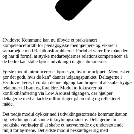
Hvidovre Kommune kan nu tilbyde et praksisnært
kompetenceforløb for pædagogiske medhjælpere og vikarer i
samarbejde med Relationsformidlerne. Forløbet varer fire måneder
og har til formål at styrke medarbejdernes relationskompetencer, så
de bedre kan støtte børns udvikling i daginstitutionerne.
Første modul introducerer et børnesyn, hvor princippet “Mennesker
gør det godt, hvis de kan” danner udgangspunktet. Deltagerne i
Hvidovre lærer, hvordan denne tilgang kan bruges til at skabe trygge
relationer til børn og forældre. Modul to fokuserer på
konflikthåndtering via Low Arousal-tilgangen, der hjælper
deltagerne med at tackle udfordringer på en rolig og reflekteret
måde.
Det tredje modul dykker ned i udviklingsstøttende kommunikation
og betydningen af sunde tilknytningsmønstre. Deltagerne får
praktiske værktøjer til at skabe et nærværende og understøttende
miljø for børnene. Det sidste modul beskæftiger sig med