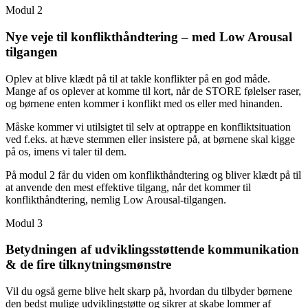
Modul 2
Nye veje til konflikthåndtering – med Low Arousal
tilgangen
Oplev at blive klædt på til at takle konflikter på en god måde.
Mange af os oplever at komme til kort, når de STORE følelser raser,
og børnene enten kommer i konflikt med os eller med hinanden.
Måske kommer vi utilsigtet til selv at optrappe en konfliktsituation
ved f.eks. at hæve stemmen eller insistere på, at børnene skal kigge
på os, imens vi taler til dem.
På modul 2 får du viden om konflikthåndtering og bliver klædt på til
at anvende den mest effektive tilgang, når det kommer til
konflikthåndtering, nemlig Low Arousal-tilgangen.
Modul 3
Betydningen af udviklingsstøttende kommunikation
& de fire tilknytningsmønstre
Vil du også gerne blive helt skarp på, hvordan du tilbyder børnene
den bedst mulige udviklingstøtte og sikrer at skabe lommer af