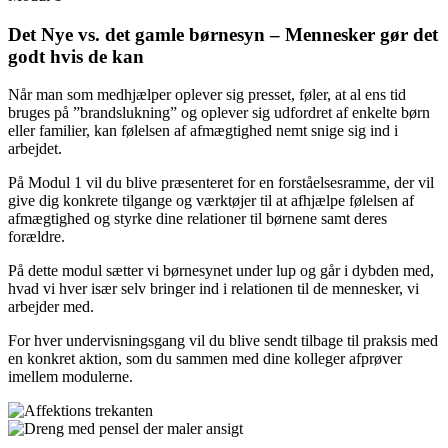
Det Nye vs. det gamle børnesyn – Mennesker gør det
godt hvis de kan
Når man som medhjælper oplever sig presset, føler, at al ens tid
bruges på ”brandslukning” og oplever sig udfordret af enkelte børn
eller familier, kan følelsen af afmægtighed nemt snige sig ind i
arbejdet.
På Modul 1 vil du blive præsenteret for en forståelsesramme, der vil
give dig konkrete tilgange og værktøjer til at afhjælpe følelsen af
afmægtighed og styrke dine relationer til børnene samt deres
forældre.
På dette modul sætter vi børnesynet under lup og går i dybden med,
hvad vi hver især selv bringer ind i relationen til de mennesker, vi
arbejder med.
For hver undervisningsgang vil du blive sendt tilbage til praksis med
en konkret aktion, som du sammen med dine kolleger afprøver
imellem modulerne.