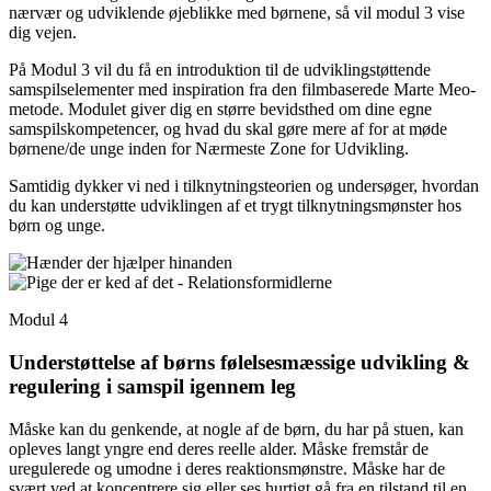
nærvær og udviklende øjeblikke med børnene, så vil modul 3 vise
dig vejen.
På Modul 3 vil du få en introduktion til de udviklingstøttende
samspilselementer med inspiration fra den filmbaserede Marte Meo-
metode. Modulet giver dig en større bevidsthed om dine egne
samspilskompetencer, og hvad du skal gøre mere af for at møde
børnene/de unge inden for Nærmeste Zone for Udvikling.
Samtidig dykker vi ned i tilknytningsteorien og undersøger, hvordan
du kan understøtte udviklingen af et trygt tilknytningsmønster hos
børn og unge.
Modul 4
Understøttelse af børns følelsesmæssige udvikling &
regulering i samspil igennem leg
Måske kan du genkende, at nogle af de børn, du har på stuen, kan
opleves langt yngre end deres reelle alder. Måske fremstår de
uregulerede og umodne i deres reaktionsmønstre. Måske har de
svært ved at koncentrere sig eller ses hurtigt gå fra en tilstand til en