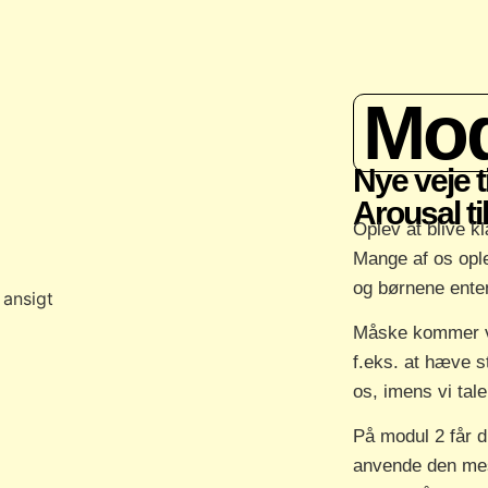
Mod
Nye veje t
Arousal t
Oplev at blive kl
Mange af os ople
og børnene ente
Måske kommer vi u
f.eks. at hæve s
os, imens vi tale
På modul 2 får d
anvende den mest