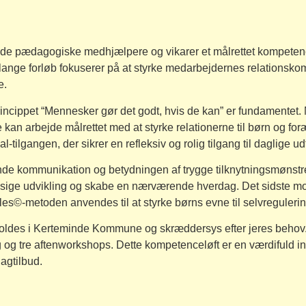
yde pædagogiske medhjælpere og vikarer et målrettet kompeten
lange forløb fokuserer på at styrke medarbejdernes relationsko
e.
rincippet “Mennesker gør det godt, hvis de kan” er fundamentet.
an arbejde målrettet med at styrke relationerne til børn og for
tilgangen, der sikrer en refleksiv og rolig tilgang til daglige ud
ende kommunikation og betydningen af trygge tilknytningsmønstr
æssige udvikling og skabe en nærværende hverdag. Det sidste m
cles©-metoden anvendes til at styrke børns evne til selvregulerin
afholdes i Kerteminde Kommune og skræddersys efter jeres beho
g tre aftenworkshops. Dette kompetenceløft er en værdifuld inv
agtilbud.