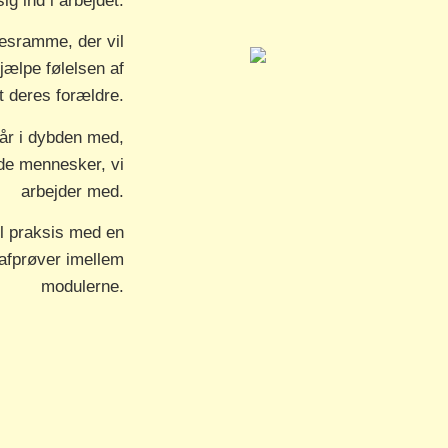
g ind i arbejdet.
sesramme, der vil
hjælpe følelsen af
t deres forældre.
går i dybden med,
l de mennesker, vi
arbejder med.
il praksis med en
afprøver imellem
modulerne.