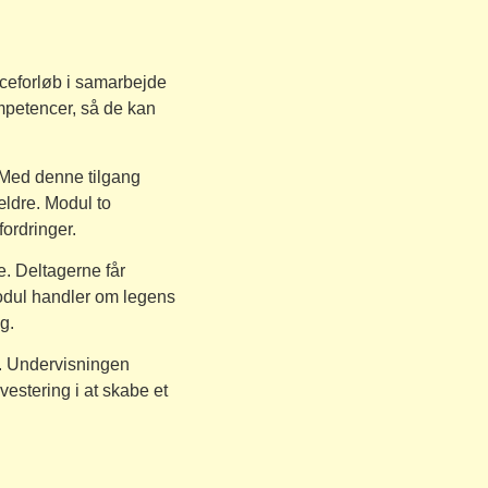
ceforløb i samarbejde
mpetencer, så de kan
 Med denne tilgang
ældre. Modul to
fordringer.
e. Deltagerne får
odul handler om legens
g.
v. Undervisningen
estering i at skabe et