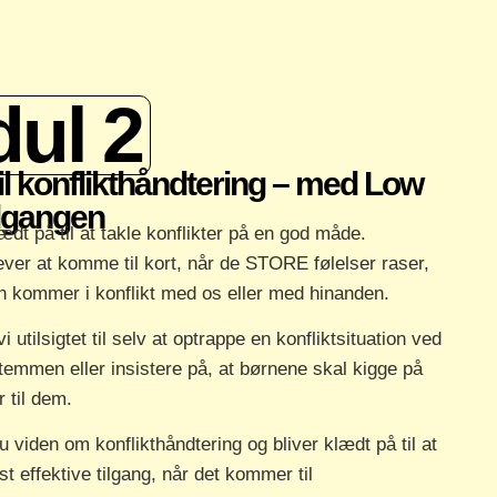
ul 2
il konflikthåndtering – med Low
ilgangen
ædt på til at takle konflikter på en god måde.
ver at komme til kort, når de STORE følelser raser,
n kommer i konflikt med os eller med hinanden.
tilsigtet til selv at optrappe en konfliktsituation ved
temmen eller insistere på, at børnene skal kigge på
r til dem.
u viden om konflikthåndtering og bliver klædt på til at
 effektive tilgang, når det kommer til