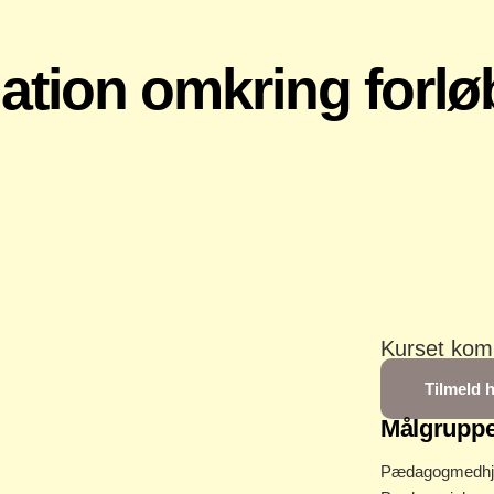
ation omkring forlø
Kurset kom
samler et h
Tilmeld 
Målgrupp
Pædagogmedhj