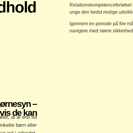
dhold
Relationskompetenceforløbet opk
unge den bedst mulige udvikli
Igennem en periode på fire må
navigere med større sikkerhed i
børnesyn –
vis de kan
er, at al ens tid
nkelte børn eller