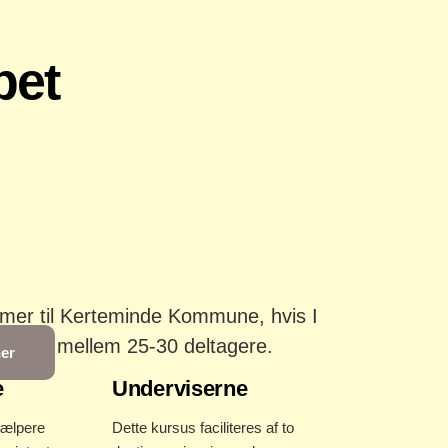
bet
mer til Kerteminde Kommune, hvis I
old på mellem 25-30 deltagere.
her
e
Underviserne
ælpere
Dette kursus faciliteres af to