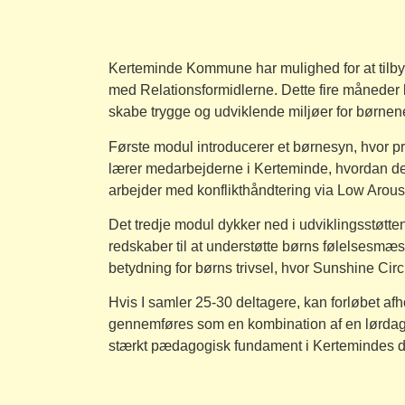
Kerteminde Kommune har mulighed for at tilb
med Relationsformidlerne. Dette fire måneder 
skabe trygge og udviklende miljøer for børnen
Første modul introducerer et børnesyn, hvor p
lærer medarbejderne i Kerteminde, hvordan de k
arbejder med konflikthåndtering via Low Arousal-
Det tredje modul dykker ned i udviklingsstøtt
redskaber til at understøtte børns følelsesm
betydning for børns trivsel, hvor Sunshine Cir
Hvis I samler 25-30 deltagere, kan forløbet 
gennemføres som en kombination af en lørdag o
stærkt pædagogisk fundament i Kertemindes d