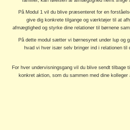
familier, kan følelsen af afmægtighed nemt snige si
På Modul 1 vil du blive præsenteret for en forståel
give dig konkrete tilgange og værktøjer til at af
afmægtighed og styrke dine relationer til børnene sam
På dette modul sætter vi børnesynet under lup og 
hvad vi hver især selv bringer ind i relationen ti
For hver undervisningsgang vil du blive sendt tilbage t
konkret aktion, som du sammen med dine kolleger 