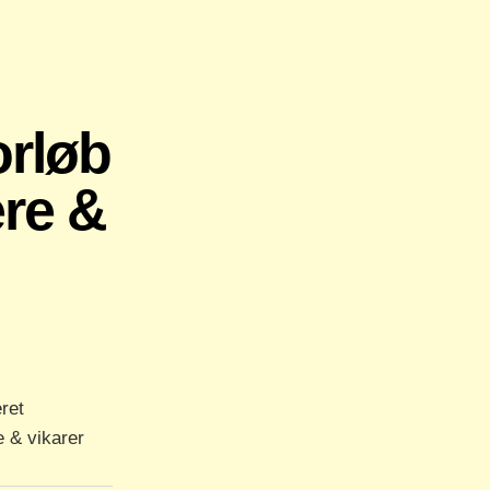
rløb
re &
ret
 & vikarer