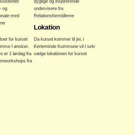
sistenter
dygtige og inspirerende
- og
undervisere fra
onale med
Relationsformidlerne
ene
Lokation
toer for kurset
Da kurset kommer til jer, i
amme I ønsker.
Kerteminde Kommune vil I selv
 er 1 lørdag fra
vælge lokationen for kurset
ftenworkshops fra