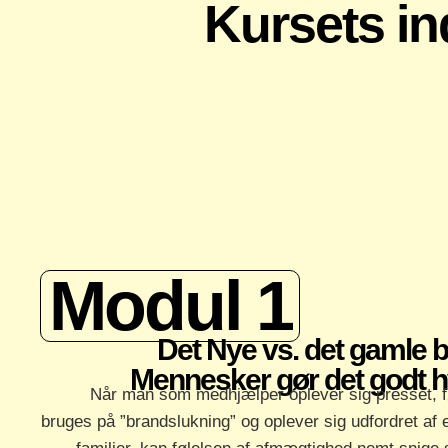
Kursets in
Modul 1
Det Nye vs. det gamle 
Mennesker gør det godt h
Når man som medhjælper oplever sig presset, føl
bruges på ”brandslukning” og oplever sig udfordret af e