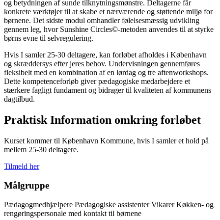
og betydningen af sunde tilknytningsmønstre. Deltagerne får
konkrete værktøjer til at skabe et nærværende og støttende miljø for
børnene. Det sidste modul omhandler følelsesmæssig udvikling
gennem leg, hvor Sunshine Circles©-metoden anvendes til at styrke
børns evne til selvregulering.
Hvis I samler 25-30 deltagere, kan forløbet afholdes i København
og skræddersys efter jeres behov. Undervisningen gennemføres
fleksibelt med en kombination af en lørdag og tre aftenworkshops.
Dette kompetenceforløb giver pædagogiske medarbejdere et
stærkere fagligt fundament og bidrager til kvaliteten af kommunens
dagtilbud.
Praktisk Information omkring forløbet
Kurset kommer til København Kommune, hvis I samler et hold på
mellem 25-30 deltagere.
Tilmeld her
Målgruppe
Pædagogmedhjælpere Pædagogiske assistenter Vikarer Køkken- og
rengøringspersonale med kontakt til børnene