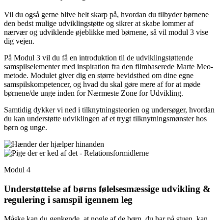
Vil du også gerne blive helt skarp på, hvordan du tilbyder børnene
den bedst mulige udviklingstøtte og sikrer at skabe lommer af
nærvær og udviklende øjeblikke med børnene, så vil modul 3 vise
dig vejen.
På Modul 3 vil du få en introduktion til de udviklingstøttende
samspilselementer med inspiration fra den filmbaserede Marte Meo-
metode. Modulet giver dig en større bevidsthed om dine egne
samspilskompetencer, og hvad du skal gøre mere af for at møde
børnene/de unge inden for Nærmeste Zone for Udvikling.
Samtidig dykker vi ned i tilknytningsteorien og undersøger, hvordan
du kan understøtte udviklingen af et trygt tilknytningsmønster hos
børn og unge.
Modul 4
Understøttelse af børns følelsesmæssige udvikling &
regulering i samspil igennem leg
Måske kan du genkende, at nogle af de børn, du har på stuen, kan