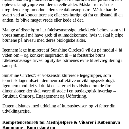
opleves langt yngre end deres reelle alder. Måske fremstår de
uregulerede og umodne i deres reaktionsmønstre. Måske har de
svært ved at koncentrere sig eller ses hurtigt gå fra en tilstand til en
anden, fx blive meget vrede eller kede af det.
Mange af disse børn har følelsesmæssige udækkede behov, som vi i
vores samspil må have greb til at imødekomme, hvis vi skal hjælpe
børnene på niveau med deres biologiske alder.
Igennem lege inspireret af Sunshine Circles© vil du på modul 4 få
viden om – og konkret inspiration til – at forstærke børns
følelsesmæssige trivsel og styrke børnenes evne til selvregulering i
samspil.
Sunshine Circles© er voksenstrukturerede legegrupper, som
teoretisk tager afsæt i den neuroaffektive udviklingspsykologi.
Igennem modulet vil du få en skærpet bevidsthed om de fire
dimensioner, der skal være til stede i en pædagogisk hverdag –
Struktur, Omsorg, Engagement og Udfordring.
Dagen afsluttes med uddeling af kursusbeviser, og vi fejrer din
udviklingsrejse.
Kompetenceforløb for Medhjælpere & Vikarer i København
Kommune - Kom i gang nu