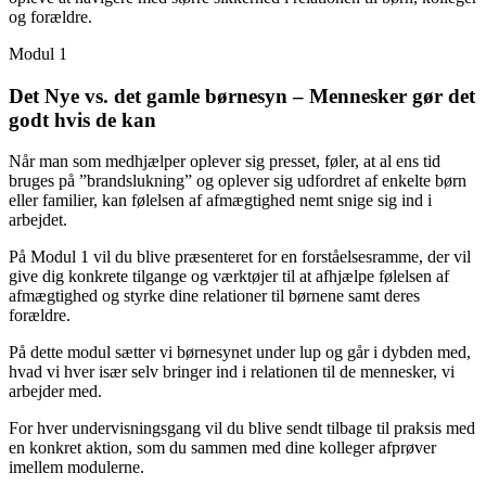
og forældre.
Modul 1
Det Nye vs. det gamle børnesyn – Mennesker gør det
godt hvis de kan
Når man som medhjælper oplever sig presset, føler, at al ens tid
bruges på ”brandslukning” og oplever sig udfordret af enkelte børn
eller familier, kan følelsen af afmægtighed nemt snige sig ind i
arbejdet.
På Modul 1 vil du blive præsenteret for en forståelsesramme, der vil
give dig konkrete tilgange og værktøjer til at afhjælpe følelsen af
afmægtighed og styrke dine relationer til børnene samt deres
forældre.
På dette modul sætter vi børnesynet under lup og går i dybden med,
hvad vi hver især selv bringer ind i relationen til de mennesker, vi
arbejder med.
For hver undervisningsgang vil du blive sendt tilbage til praksis med
en konkret aktion, som du sammen med dine kolleger afprøver
imellem modulerne.