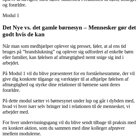
og forældre.
Modul 1
Det Nye vs. det gamle børnesyn – Mennesker gør det
godt hvis de kan
Når man som medhjælper oplever sig presset, føler, at al ens tid
bruges på ”brandslukning” og oplever sig udfordret af enkelte børn
eller familier, kan følelsen af afmægtighed nemt snige sig ind i
arbejdet.
På Modul 1 vil du blive præsenteret for en forståelsesramme, der vil
give dig konkrete tilgange og værktøjer til at afhjælpe følelsen af
afmægtighed og styrke dine relationer til børnene samt deres
forældre.
På dette modul sætter vi børnesynet under lup og går i dybden med,
hvad vi hver især selv bringer ind i relationen til de mennesker, vi
arbejder med.
For hver undervisningsgang vil du blive sendt tilbage til praksis med
en konkret aktion, som du sammen med dine kolleger afprøver
imellem modulerne.