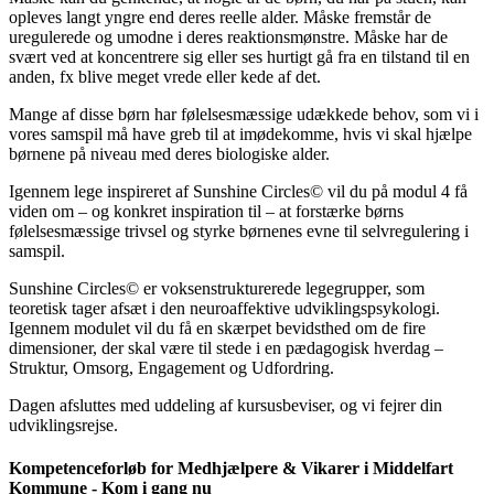
opleves langt yngre end deres reelle alder. Måske fremstår de
uregulerede og umodne i deres reaktionsmønstre. Måske har de
svært ved at koncentrere sig eller ses hurtigt gå fra en tilstand til en
anden, fx blive meget vrede eller kede af det.
Mange af disse børn har følelsesmæssige udækkede behov, som vi i
vores samspil må have greb til at imødekomme, hvis vi skal hjælpe
børnene på niveau med deres biologiske alder.
Igennem lege inspireret af Sunshine Circles© vil du på modul 4 få
viden om – og konkret inspiration til – at forstærke børns
følelsesmæssige trivsel og styrke børnenes evne til selvregulering i
samspil.
Sunshine Circles© er voksenstrukturerede legegrupper, som
teoretisk tager afsæt i den neuroaffektive udviklingspsykologi.
Igennem modulet vil du få en skærpet bevidsthed om de fire
dimensioner, der skal være til stede i en pædagogisk hverdag –
Struktur, Omsorg, Engagement og Udfordring.
Dagen afsluttes med uddeling af kursusbeviser, og vi fejrer din
udviklingsrejse.
Kompetenceforløb for Medhjælpere & Vikarer i Middelfart
Kommune - Kom i gang nu