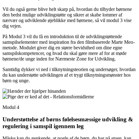
Vil du også gerne blive helt skarp på, hvordan du tilbyder børnene
den bedst mulige udviklingstøtte og sikrer at skabe lommer af
nærvær og udviklende øjeblikke med børnene, så vil modul 3 vise
dig vejen.
På Modul 3 vil du få en introduktion til de udviklingstøttende
samspilselementer med inspiration fra den filmbaserede Marte Meo-
metode. Modulet giver dig en større bevidsthed om dine egne
samspilskompetencer, og hvad du skal gøre mere af for at møde
børnene/de unge inden for Nærmeste Zone for Udvikling.
Samtidig dykker vi ned i tilknytningsteorien og undersøger, hvordan
du kan understøtte udviklingen af et trygt tilknytningsmønster hos
børn og unge.
Modul 4
Understøttelse af børns følelsesmæssige udvikling &
regulering i samspil igennem leg
Måske kan du genkende, at nogle af de børn, du har på stuen, kan