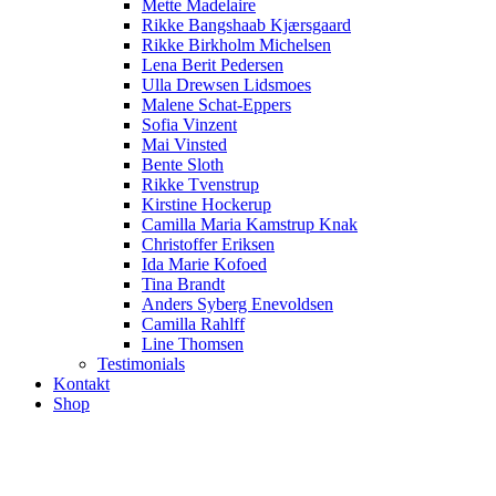
Mette Madelaire
Rikke Bangshaab Kjærsgaard
Rikke Birkholm Michelsen
Lena Berit Pedersen
Ulla Drewsen Lidsmoes
Malene Schat-Eppers
Sofia Vinzent
Mai Vinsted
Bente Sloth
Rikke Tvenstrup
Kirstine Hockerup
Camilla Maria Kamstrup Knak
Christoffer Eriksen
Ida Marie Kofoed
Tina Brandt
Anders Syberg Enevoldsen
Camilla Rahlff
Line Thomsen
Testimonials
Kontakt
Shop