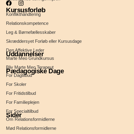
Kursusforløb
Konflikthåndtering
Relationskompetence
Leg & Børnefællesskaber
Skræddersyet Forløb eller Kursusdage
Den Affektive Leder
Uddannelser
Marte Meo Grundkursus
Bliv Marte Meo Terapeut
Pædagogiske Dage
For Dagtilbud
For Skoler
For Fritidstilbud
For Familieplejen
For Specialtilbud
Sider
Om Relationsformidlerne
Mød Relationsformidlerne