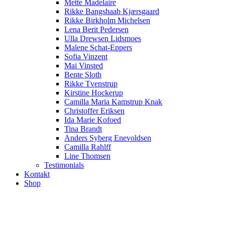
Mette Madelaire
Rikke Bangshaab Kjærsgaard
Rikke Birkholm Michelsen
Lena Berit Pedersen
Ulla Drewsen Lidsmoes
Malene Schat-Eppers
Sofia Vinzent
Mai Vinsted
Bente Sloth
Rikke Tvenstrup
Kirstine Hockerup
Camilla Maria Kamstrup Knak
Christoffer Eriksen
Ida Marie Kofoed
Tina Brandt
Anders Syberg Enevoldsen
Camilla Rahlff
Line Thomsen
Testimonials
Kontakt
Shop