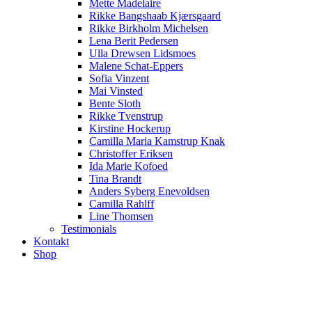
Mette Madelaire
Rikke Bangshaab Kjærsgaard
Rikke Birkholm Michelsen
Lena Berit Pedersen
Ulla Drewsen Lidsmoes
Malene Schat-Eppers
Sofia Vinzent
Mai Vinsted
Bente Sloth
Rikke Tvenstrup
Kirstine Hockerup
Camilla Maria Kamstrup Knak
Christoffer Eriksen
Ida Marie Kofoed
Tina Brandt
Anders Syberg Enevoldsen
Camilla Rahlff
Line Thomsen
Testimonials
Kontakt
Shop