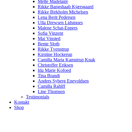
Mette Madelaire
Rikke Bangshaab Kjærsgaard
Rikke Birkholm Michelsen
Lena Berit Pedersen
Ulla Drewsen Lidsmoes
Malene Schat-Eppers
Sofia Vinzent
Mai Vinsted
Bente Sloth
Rikke Tvenstrup
Kirstine Hockerup
Camilla Maria Kamstrup Knak
Christoffer Eriksen
Ida Marie Kofoed
Tina Brandt
Anders Syberg Enevoldsen
Camilla Rahlff
Line Thomsen
Testimonials
Kontakt
Shop