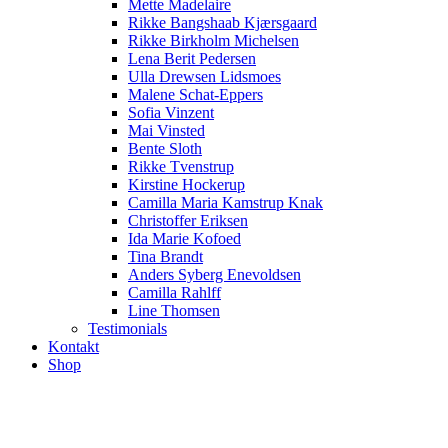
Mette Madelaire
Rikke Bangshaab Kjærsgaard
Rikke Birkholm Michelsen
Lena Berit Pedersen
Ulla Drewsen Lidsmoes
Malene Schat-Eppers
Sofia Vinzent
Mai Vinsted
Bente Sloth
Rikke Tvenstrup
Kirstine Hockerup
Camilla Maria Kamstrup Knak
Christoffer Eriksen
Ida Marie Kofoed
Tina Brandt
Anders Syberg Enevoldsen
Camilla Rahlff
Line Thomsen
Testimonials
Kontakt
Shop