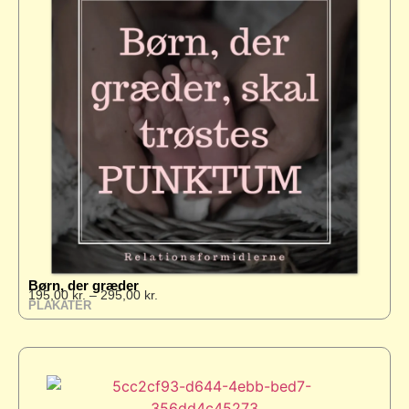
Børn, der græder
195,00
kr.
–
295,00
kr.
PLAKATER