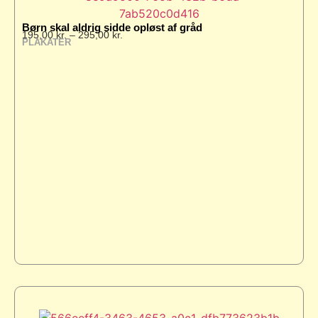
Børn skal aldrig sidde opløst af gråd
195,00
kr.
–
295,00
kr.
PLAKATER