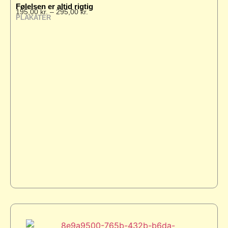
Følelsen er altid rigtig
195,00
kr.
–
295,00
kr.
PLAKATER