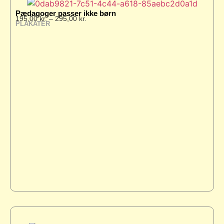
Pædagoger passer ikke børn
195,00
kr.
–
295,00
kr.
PLAKATER