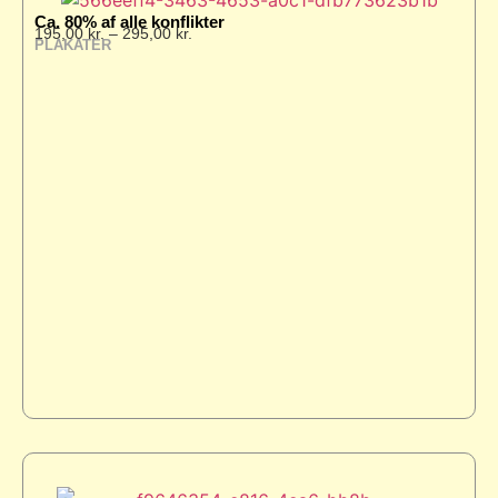
Ca. 80% af alle konflikter
195,00
kr.
–
295,00
kr.
PLAKATER