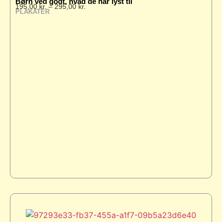
Børn ved godt, hvad de har lyst til
195,00
kr.
–
295,00
kr.
PLAKATER