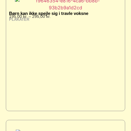
Børn kan ikke spejle sig i travle voksne
195,00
kr.
–
295,00
kr.
PLAKATER