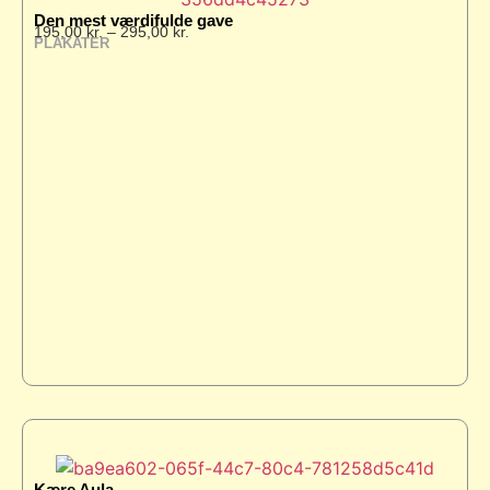
Den mest værdifulde gave
195,00
kr.
–
295,00
kr.
PLAKATER
Kære Aula