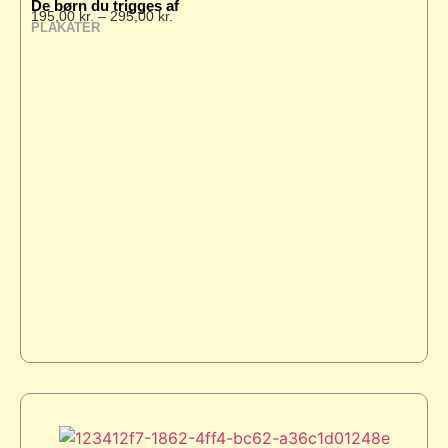
De børn du trigges af
195,00
kr.
–
295,00
kr.
PLAKATER