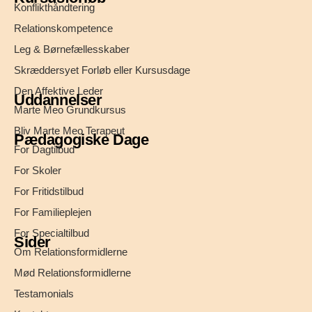
Konflikthåndtering
Relationskompetence
Leg & Børnefællesskaber
Skræddersyet Forløb eller Kursusdage
Den Affektive Leder
Uddannelser
Marte Meo Grundkursus
Bliv Marte Meo Terapeut
Pædagogiske Dage
For Dagtilbud
For Skoler
For Fritidstilbud
For Familieplejen
For Specialtilbud
Sider
Om Relationsformidlerne
Mød Relationsformidlerne
Testamonials