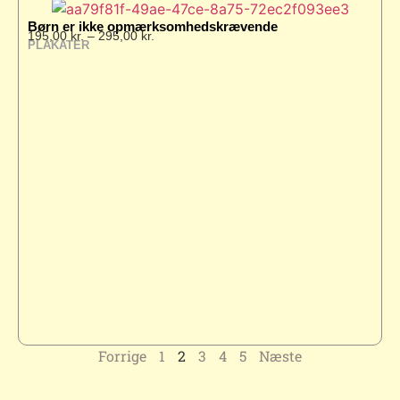
Børn er ikke opmærksomhedskrævende
195,00
kr.
–
295,00
kr.
PLAKATER
Forrige
1
2
3
4
5
Næste