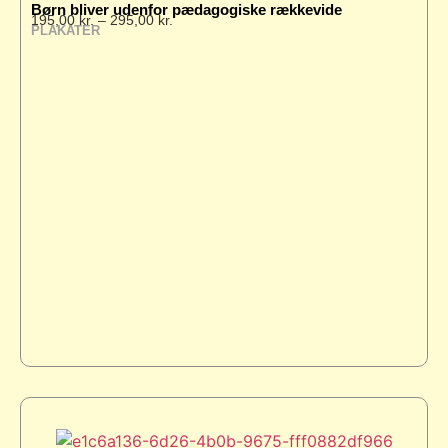
Børn bliver udenfor pædagogiske rækkevide
195,00
kr.
–
295,00
kr.
PLAKATER