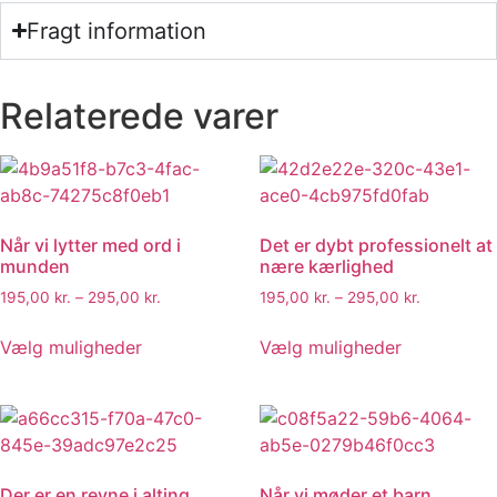
Fragt information
Relaterede varer
Når vi lytter med ord i
Det er dybt professionelt at
munden
nære kærlighed
195,00
kr.
–
295,00
kr.
195,00
kr.
–
295,00
kr.
Vælg muligheder
Vælg muligheder
Der er en revne i alting
Når vi møder et barn